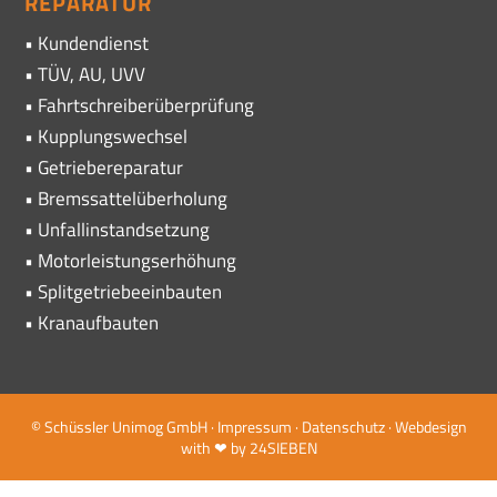
REPARATUR
• Kundendienst
• TÜV, AU, UVV
• Fahrtschreiberüberprüfung
• Kupplungswechsel
• Getriebereparatur
• Bremssattelüberholung
• Unfallinstandsetzung
• Motorleistungserhöhung
• Splitgetriebeeinbauten
• Kranaufbauten
© Schüssler Unimog GmbH ·
Impressum ·
Datenschutz
· Webdesign
with ❤ by
24SIEBEN